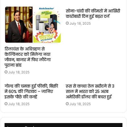
सोना-चांदी की कीमतों में आखिरी
कारोबारी दिन हुई बढ़त दर्ज
July 18, 2025
रिलायंस के अधिग्रहण से
केल्विनटर को मिलेगा नया
जीवन, बाजार में फिर लौटेगा
पुराना ब्रांड
July 18, 2025
गोल्ड की चमक हुई फीकी, बिक्री
रूस से कच्चा तेल खरीदने से 3
में 60% की गिरावट – जानिए
साल में भारत को 25 अरब
इसके पीछे की वजहें
अमेरिकी डॉलर की बचत हुई
July 18, 2025
July 18, 2025