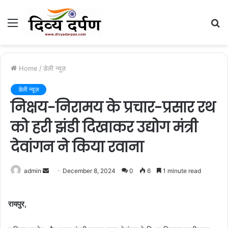
Menu
S
fo
Home
/
डेली न्यूज़
डेली न्यूज़
निक्षय-निरामय के प्रचार-प्रसार रथ
को हरी झंडी दिखाकर उद्योग मंत्री
देवांगन ने किया रवाना
admin
S
December 8, 2024
0
6
1 minute read
e
n
रायपुर,
d
a