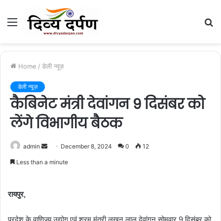
Menu
S
fo
Home
/
डेली न्यूज़
डेली न्यूज़
कैबिनेट मंत्री देवांगन 9 दिसंबर को
लेंगे विभागीय बैठक
admin
S
December 8, 2024
0
12
e
Less than a minute
n
d
रायपुर,
a
n
e
प्रदेश के वाणिज्य उद्योग एवं श्रम मंत्री लखन लाल देवांगन सोमवार 9 दिसंबर को