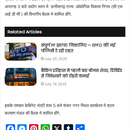
m
अपरान्ह 3 बजे उद्योग भवन मे छत्तीसगढ़ राज्य ओद्योगिक विकास निगम (सी एस
a
आई डी सी ) की विभागीय बैठक मे शामिल होंगे.
i
l
Related Articles
संपूर्ण PF झटपट निकालिए — EPFO की नई
पॉलिसी दे रही राहत
July 20, 2025
बैंकिंग इतिहास में पहली बार बोनस शेयर, डिविडेंड
से निवेशकों को दोहरी कमाई
July 19, 2025
इसके पश्चात केबिनेट मंत्री शाम 5 बजे शंकर नगर स्थित कार्यालय मे श्रम
कल्याण मंडल की बैठक मे शामिल होंगे.
F
M
Pi
W
X
T
S