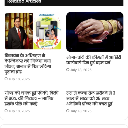
Related Articles
रिलायंस के अधिग्रहण से
सोना-चांदी की कीमतों में आखिरी
केल्विनटर को मिलेगा नया
कारोबारी दिन हुई बढ़त दर्ज
जीवन, बाजार में फिर लौटेगा
July 18, 2025
पुराना ब्रांड
July 18, 2025
गोल्ड की चमक हुई फीकी, बिक्री
रूस से कच्चा तेल खरीदने से 3
में 60% की गिरावट – जानिए
साल में भारत को 25 अरब
इसके पीछे की वजहें
अमेरिकी डॉलर की बचत हुई
July 18, 2025
July 18, 2025