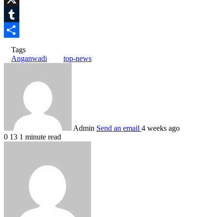
X
Tumblr
Share
Tags
Anganwadi
top-news
Admin
Send an email
4 weeks ago
0
13
1 minute read