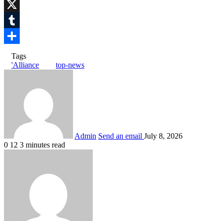
WhatsApp
X
Tumblr
Share
Tags
'Alliance
top-news
Admin
Send an email
July 8, 2026
0
12
3 minutes read