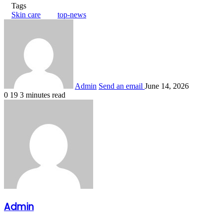
Share
Tags
Skin care
top-news
Admin
Send an email
June 14, 2026
0
19
3 minutes read
Admin