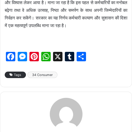
और विश्वास लेकर आया है। माना जा रहा है कि इस पहल से कर्मचारियों का मनोबल
बढ़ेगा तथा वे अधिक उत्साह, निष्ठा और समर्पण के साथ अपनी जिम्मेदारियों का
निर्वहन कर सकेंगे। सरकार का यह निर्णय कर्मचारी कल्याण और सुशासन की दिशा
में एक महत्वपूर्ण उपलब्धि माना जा रहा है।
F
M
Pi
W
X
T
S
a
e
nt
h
u
h
c
s
er
at
m
ar
Tags
34 Consumer
e
s
e
s
bl
e
b
e
st
A
r
o
n
p
o
g
p
k
er