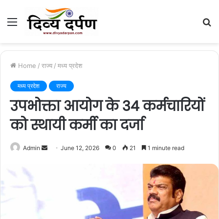
Menu
S
fo
Home
/
राज्य
/
मध्य प्रदेश
मध्य प्रदेश
राज्य
उपभोक्ता आयोग के 34 कर्मचारियों
को स्थायी कर्मी का दर्जा
Admin
S
June 12, 2026
0
21
1 minute read
e
n
d
a
n
e