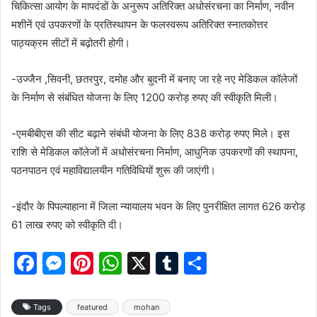
चिकित्सा आयोग के मापदंडों के अनुरूप अतिरिक्त अधोसंरचना का निर्माण, नवीन
मशीनें एवं उपकरणों के प्रतिस्थापन के फलस्वरूप अतिरिक्त स्नातकोत्तर
पाठ्यक्रम सीटों में बढ़ोतरी होगी।
-उज्जैन ,सिवनी, छतरपुर, दमोह और बुदनी में बनाए जा रहे नए मेडिकल कॉलेजों
के निर्माण से संबंधित योजना के लिए 1200 करोड़ रुपए की स्वीकृति मिली।
-एमबीबीएस की सीट बढ़ाने संबंधी योजना के लिए 838 करोड़ रुपए मिले। इस
राशि से मेडिकल कॉलेजों में अधोसंरचना निर्माण, आधुनिक उपकरणों की स्थापना,
पठनपाठन एवं महाविद्यालयीन गतिविधियों शुरू की जाएंगी।
-इंदौर के पिपल्याहाना में जिला न्यायालय भवन के लिए पुनरीक्षित लागत 626 करोड़
61 लाख रुपए को स्वीकृति दी।
F
M
Pi
W
X
T
S
a
e
nt
h
u
h
c
s
er
at
m
ar
Tags
featured
mohan