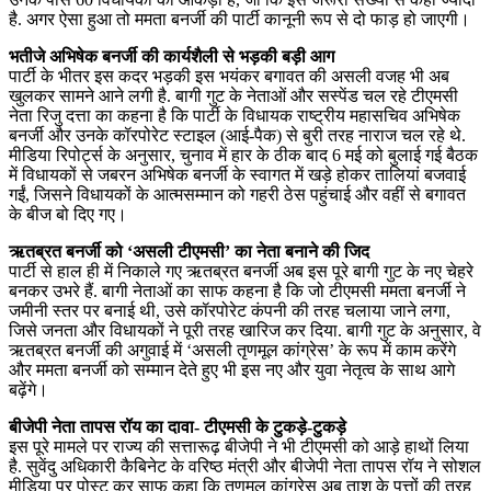
है. अगर ऐसा हुआ तो ममता बनर्जी की पार्टी कानूनी रूप से दो फाड़ हो जाएगी।
भतीजे अभिषेक बनर्जी की कार्यशैली से भड़की बड़ी आग
पार्टी के भीतर इस कदर भड़की इस भयंकर बगावत की असली वजह भी अब
खुलकर सामने आने लगी है. बागी गुट के नेताओं और सस्पेंड चल रहे टीएमसी
नेता रिजु दत्ता का कहना है कि पार्टी के विधायक राष्ट्रीय महासचिव अभिषेक
बनर्जी और उनके कॉरपोरेट स्टाइल (आई-पैक) से बुरी तरह नाराज चल रहे थे.
मीडिया रिपोर्ट्स के अनुसार, चुनाव में हार के ठीक बाद 6 मई को बुलाई गई बैठक
में विधायकों से जबरन अभिषेक बनर्जी के स्वागत में खड़े होकर तालियां बजवाई
गईं, जिसने विधायकों के आत्मसम्मान को गहरी ठेस पहुंचाई और वहीं से बगावत
के बीज बो दिए गए।
ऋतब्रत बनर्जी को ‘असली टीएमसी’ का नेता बनाने की जिद
पार्टी से हाल ही में निकाले गए ऋतब्रत बनर्जी अब इस पूरे बागी गुट के नए चेहरे
बनकर उभरे हैं. बागी नेताओं का साफ कहना है कि जो टीएमसी ममता बनर्जी ने
जमीनी स्तर पर बनाई थी, उसे कॉरपोरेट कंपनी की तरह चलाया जाने लगा,
जिसे जनता और विधायकों ने पूरी तरह खारिज कर दिया. बागी गुट के अनुसार, वे
ऋतब्रत बनर्जी की अगुवाई में ‘असली तृणमूल कांग्रेस’ के रूप में काम करेंगे
और ममता बनर्जी को सम्मान देते हुए भी इस नए और युवा नेतृत्व के साथ आगे
बढ़ेंगे।
बीजेपी नेता तापस रॉय का दावा- टीएमसी के टुकड़े-टुकड़े
इस पूरे मामले पर राज्य की सत्तारूढ़ बीजेपी ने भी टीएमसी को आड़े हाथों लिया
है. सुवेंदु अधिकारी कैबिनेट के वरिष्ठ मंत्री और बीजेपी नेता तापस रॉय ने सोशल
मीडिया पर पोस्ट कर साफ कहा कि तृणमूल कांग्रेस अब ताश के पत्तों की तरह