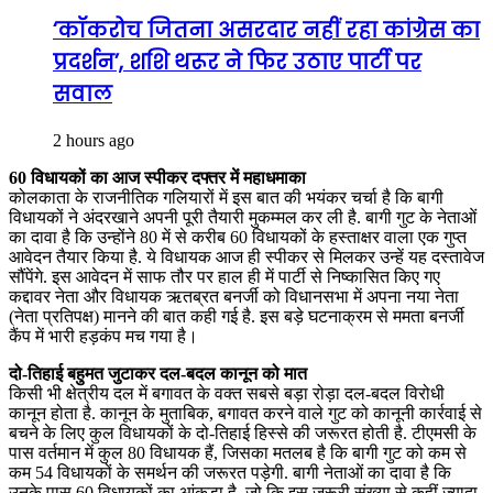
‘कॉकरोच जितना असरदार नहीं रहा कांग्रेस का
प्रदर्शन’, शशि थरूर ने फिर उठाए पार्टी पर
सवाल
2 hours ago
60 विधायकों का आज स्पीकर दफ्तर में महाधमाका
कोलकाता के राजनीतिक गलियारों में इस बात की भयंकर चर्चा है कि बागी
विधायकों ने अंदरखाने अपनी पूरी तैयारी मुकम्मल कर ली है. बागी गुट के नेताओं
का दावा है कि उन्होंने 80 में से करीब 60 विधायकों के हस्ताक्षर वाला एक गुप्त
आवेदन तैयार किया है. ये विधायक आज ही स्पीकर से मिलकर उन्हें यह दस्तावेज
सौंपेंगे. इस आवेदन में साफ तौर पर हाल ही में पार्टी से निष्कासित किए गए
कद्दावर नेता और विधायक ऋतब्रत बनर्जी को विधानसभा में अपना नया नेता
(नेता प्रतिपक्ष) मानने की बात कही गई है. इस बड़े घटनाक्रम से ममता बनर्जी
कैंप में भारी हड़कंप मच गया है।
दो-तिहाई बहुमत जुटाकर दल-बदल कानून को मात
किसी भी क्षेत्रीय दल में बगावत के वक्त सबसे बड़ा रोड़ा दल-बदल विरोधी
कानून होता है. कानून के मुताबिक, बगावत करने वाले गुट को कानूनी कार्रवाई से
बचने के लिए कुल विधायकों के दो-तिहाई हिस्से की जरूरत होती है. टीएमसी के
पास वर्तमान में कुल 80 विधायक हैं, जिसका मतलब है कि बागी गुट को कम से
कम 54 विधायकों के समर्थन की जरूरत पड़ेगी. बागी नेताओं का दावा है कि
उनके पास 60 विधायकों का आंकड़ा है, जो कि इस जरूरी संख्या से कहीं ज्यादा