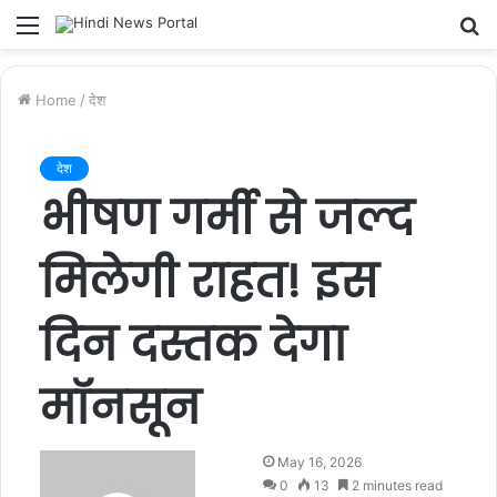
Menu
S
fo
Home
/
देश
देश
भीषण गर्मी से जल्द
मिलेगी राहत! इस
दिन दस्तक देगा
मॉनसून
S
May 16, 2026
e
0
13
2 minutes read