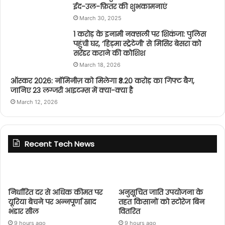
ईद-उल-फ़ितर की शुभकामनाएं
March 30, 2025
1 करोड़ के इनामी नक्सली पर शिकंजा: पुलिस
पहुंची घर, ‘हिड़मा स्ट्रेटेजी’ से मिसिर बेसरा को
सरेंडर कराने की कोशिश
March 18, 2026
ऑस्कर 2026: नॉमिनीज़ को मिलेगा ₹3.20 करोड़ का गिफ्ट बैग,
जानिए 23 लग्जरी आइटम्स में क्या-क्या है
March 12, 2026
Recent Tech News
निर्धारित दर से अधिक कीमत पर
अनुसूचित जाति उपयोजना के
यूरिया बेचने पर अन्नपूर्णा खाद
तहत किसानों को स्टोरेज बिन
भंडार सील
वितरित
9 hours ago
9 hours ago