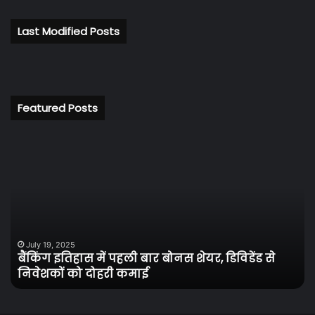
Last Modified Posts
Featured Posts
बैंकिंग
रि
इतिहास
के
में
अध
पहली
से
बार
केल
बोनस
को
शेयर,
मिल
डिविडेंड
नय
July 19, 2025
बैंकिंग इतिहास में पहली बार बोनस शेयर, डिविडेंड से
से
जी
निवेशकों को दोहरी कमाई
निवेशकों
बा
को
में
दोहरी
फि