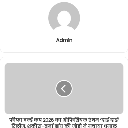
o
n
p
o
g
p
k
er
Admin
फीफा वर्ल्ड कप 2026 का ऑफिशियल एंथम ‘दाई दाई’
रिलीज, शकीरा-बर्ना बॉय की जोड़ी ने मचाया धमाल