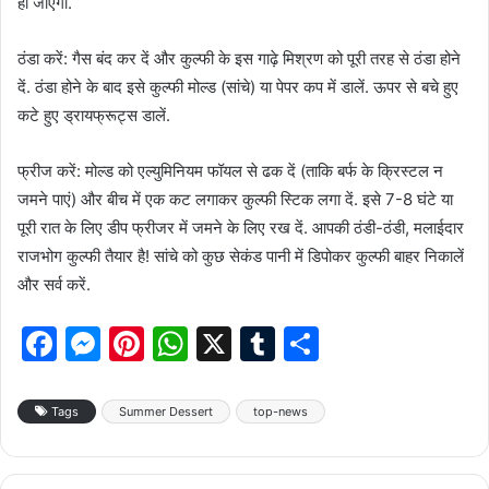
हो जाएगा.
ठंडा करें: गैस बंद कर दें और कुल्फी के इस गाढ़े मिश्रण को पूरी तरह से ठंडा होने
दें. ठंडा होने के बाद इसे कुल्फी मोल्ड (सांचे) या पेपर कप में डालें. ऊपर से बचे हुए
कटे हुए ड्रायफ्रूट्स डालें.
फ्रीज करें: मोल्ड को एल्युमिनियम फॉयल से ढक दें (ताकि बर्फ के क्रिस्टल न
जमने पाएं) और बीच में एक कट लगाकर कुल्फी स्टिक लगा दें. इसे 7-8 घंटे या
पूरी रात के लिए डीप फ्रीजर में जमने के लिए रख दें. आपकी ठंडी-ठंडी, मलाईदार
राजभोग कुल्फी तैयार है! सांचे को कुछ सेकंड पानी में डिपोकर कुल्फी बाहर निकालें
और सर्व करें.
F
M
Pi
W
X
T
S
a
e
nt
h
u
h
c
s
er
at
m
ar
Tags
Summer Dessert
top-news
e
s
e
s
bl
e
b
e
st
A
r