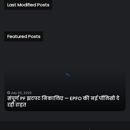
Last Modified Posts
Featured Posts
संपूर्ण
PF
झटपट
निकालिए
—
EPFO
की
नई
July 20, 2025
संपूर्ण PF झटपट निकालिए — EPFO की नई पॉलिसी दे
पॉलिसी
रही राहत
दे
रही
राहत