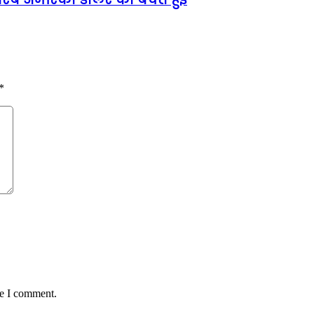
*
me I comment.