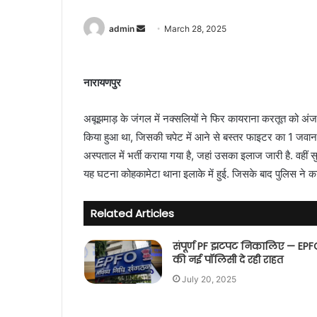
admin
S
March 28, 2025
e
n
d
नारायणपुर
a
n
अबूझमाड़ के जंगल में नक्सलियों ने फिर कायराना करतूत को अंजाम
e
किया हुआ था, जिसकी चपेट में आने से बस्तर फाइटर का 1 जवान
m
अस्पताल में भर्ती कराया गया है, जहां उसका इलाज जारी है. वहीं स
a
यह घटना कोहकामेटा थाना इलाके में हुई. जिसके बाद पुलिस ने कार
i
l
Related Articles
संपूर्ण PF झटपट निकालिए — EPF
की नई पॉलिसी दे रही राहत
July 20, 2025