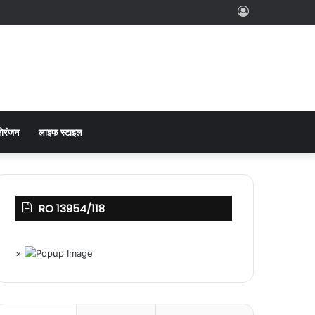
Log
In
ोरंजन
लाइफ स्टाइल
RO 13954/118
×