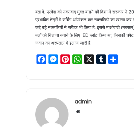
बता दें, प्रदेश को नक्सवाद मुक्त बनाने की दिशा में सरकार ने 2
प्रभावित क्षेत्रों में सर्चिंग ऑपरेशन कर नक्सलियों का खात्मा क
कई बड़े नक्सलियों ने सरेंडर भी किया है. इससे माओवादी (नक्सल)
बलों को निशाना बनाने के लिए IED प्लांट किया था, जिसकी च
जवान का अस्पताल में इलाज जारी है.
F
M
Pi
W
X
T
S
a
e
nt
h
u
h
c
s
er
at
m
ar
e
s
e
s
bl
e
b
e
st
A
r
admin
o
n
p
W
o
g
p
e
k
er
b
s