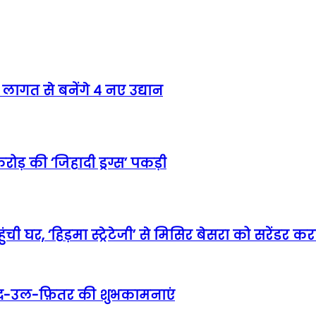
लागत से बनेंगे 4 नए उद्यान
ोड़ की ‘जिहादी ड्रग्स’ पकड़ी
ी घर, ‘हिड़मा स्ट्रेटेजी’ से मिसिर बेसरा को सरेंडर 
दी ईद-उल-फ़ितर की शुभकामनाएं