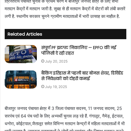
त्रि‌स्तरीय पंचायत चुनाव के प्रथम चरण में बीजापुर जनपद क्षेत्र के लिए सभी
n
मतदान केंद्रों में मतदान जारी है. सुबह से ही मतदान केंद्रों में वोटरों की लंबी कतारें
e
लगी है. स्थानीय सरकार चुनने ग्रामीण मतदाताओं में भारी उत्साह का माहौल है.
m
a
i
Related Articles
l
संपूर्ण PF झटपट निकालिए — EPFO की नई
पॉलिसी दे रही राहत
July 20, 2025
बैंकिंग इतिहास में पहली बार बोनस शेयर, डिविडेंड
से निवेशकों को दोहरी कमाई
July 19, 2025
बीजापुर जनपद पंचायत क्षेत्र में 3 जिला पंचायत सदस्य, 11 जनपद सदस्य, 25
सरपंच एवं 64 पंच पदों के लिए अभ्यर्थी चुनाव लड़ रहे हैं. गंगालूर, नैमेड़, ईटपाल,
धनोरा, कोईटपाल,जैतालूर समेत विभिन्न मतदान केन्द्रों में महिला मतदाताओं में भी