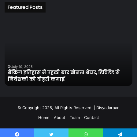
Featured Posts
बैंकिंग
रि
इतिहास
के
में
अध
पहली
से
बार
केल
बोनस
को
शेयर,
मिल
डिविडेंड
नय
July 19, 2025
बैंकिंग इतिहास में पहली बार बोनस शेयर, डिविडेंड से
से
जी
निवेशकों को दोहरी कमाई
निवेशकों
बा
को
में
दोहरी
फि
कमाई
लौट
पुर
© Copyright 2026, All Rights Reserved |
Divyadarpan
ब्र
Home
About
Team
Contact