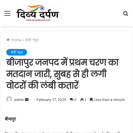
Menu
S
fo
Home
/
डेली न्यूज़
डेली न्यूज़
बीजापुर जनपद में प्रथम चरण का
मतदान जारी, सुबह से ही लगी
वोटरों की लंबी कतारें
admin
S
February 17, 2025
0
1
Less than a minute
e
n
बीजापुर
d
a