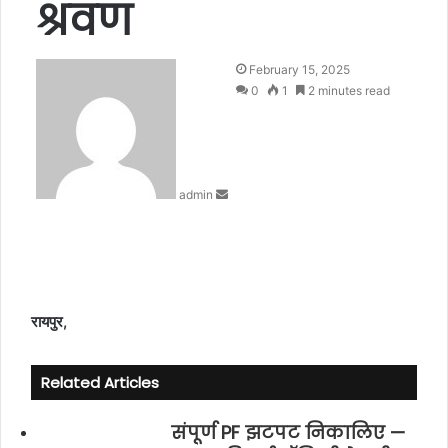
श्रवण
S
February 15, 2025
e
0
1
2 minutes read
n
d
a
n
admin
e
m
a
i
l
रायपुर,
Related Articles
संपूर्ण PF झटपट निकालिए —