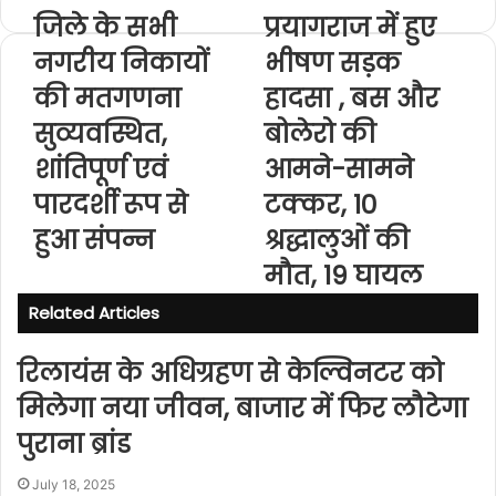
b
जिले के सभी
प्रयागराज में हुए
s
नगरीय निकायों
i
भीषण सड़क
t
की मतगणना
हादसा , बस और
e
सुव्यवस्थित,
बोलेरो की
शांतिपूर्ण एवं
आमने-सामने
पारदर्शी रूप से
टक्कर, 10
हुआ संपन्न
श्रद्धालुओं की
मौत, 19 घायल
Related Articles
रिलायंस के अधिग्रहण से केल्विनटर को
मिलेगा नया जीवन, बाजार में फिर लौटेगा
पुराना ब्रांड
July 18, 2025