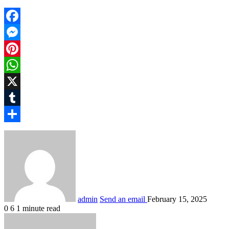
Facebook
Messenger
Pinterest
WhatsApp
X
Tumblr
Share
admin
Send an email
February 15, 2025
0
6
1 minute read