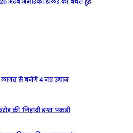
को 25 अरब अमेरिकी डॉलर की बचत हुई
लागत से बनेंगे 4 नए उद्यान
ोड़ की ‘जिहादी ड्रग्स’ पकड़ी