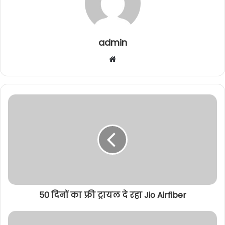
o
g
p
k
er
admin
W
e
b
s
i
t
e
50 दिनों का फ्री ट्रायल दे रहा Jio Airfiber