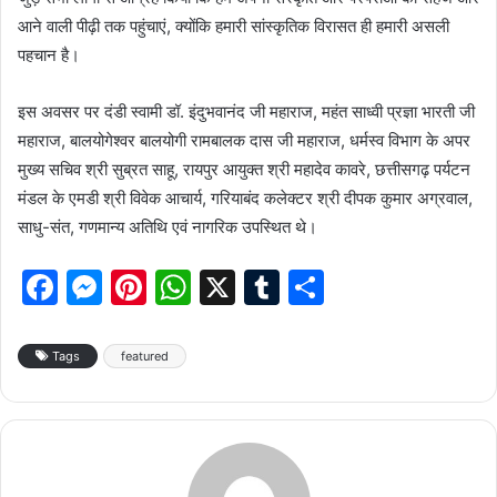
आने वाली पीढ़ी तक पहुंचाएं, क्योंकि हमारी सांस्कृतिक विरासत ही हमारी असली
पहचान है।
इस अवसर पर दंडी स्वामी डॉ. इंदुभवानंद जी महाराज, महंत साध्वी प्रज्ञा भारती जी
महाराज, बालयोगेश्वर बालयोगी रामबालक दास जी महाराज, धर्मस्व विभाग के अपर
मुख्य सचिव श्री सुब्रत साहू, रायपुर आयुक्त श्री महादेव कावरे, छत्तीसगढ़ पर्यटन
मंडल के एमडी श्री विवेक आचार्य, गरियाबंद कलेक्टर श्री दीपक कुमार अग्रवाल,
साधु-संत, गणमान्य अतिथि एवं नागरिक उपस्थित थे।
F
M
Pi
W
X
T
S
a
e
nt
h
u
h
c
s
er
at
m
ar
Tags
featured
e
s
e
s
bl
e
b
e
st
A
r
o
n
p