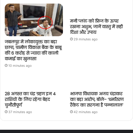
मनी प्लांट को फ्रिज के ऊपर
रखना अशुभ, जानें वास्तु में सही
दिशा और उपाय
29 minutes ago
जबलपुर में लोकायुक्त का बड़ा
छापा, ग्रामीण विकास बैंक के बाबू
की 6 करोड़ से ज्यादा की काली
कमाई का खुलासा
10 minutes ago
28 अगस्त का चंद्र ग्रहण इन 4
भाजपा विधायक अजय चंद्राकर
राशियों के लिए रहेगा बेहद
का बड़ा आरोप, बोले- ‘धर्मांतरण
चुनौतीपूर्ण
रैकेट का सरगना है पन्नालाल’
37 minutes ago
42 minutes ago