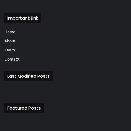
Important Link
Home
About
Team
Contact
Last Modified Posts
Featured Posts
रिलायंस
सो
के
चां