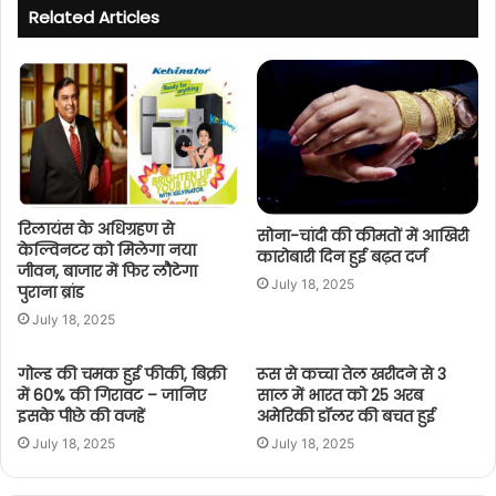
Related Articles
रिलायंस के अधिग्रहण से
सोना-चांदी की कीमतों में आखिरी
केल्विनटर को मिलेगा नया
कारोबारी दिन हुई बढ़त दर्ज
जीवन, बाजार में फिर लौटेगा
July 18, 2025
पुराना ब्रांड
July 18, 2025
गोल्ड की चमक हुई फीकी, बिक्री
रूस से कच्चा तेल खरीदने से 3
में 60% की गिरावट – जानिए
साल में भारत को 25 अरब
इसके पीछे की वजहें
अमेरिकी डॉलर की बचत हुई
July 18, 2025
July 18, 2025