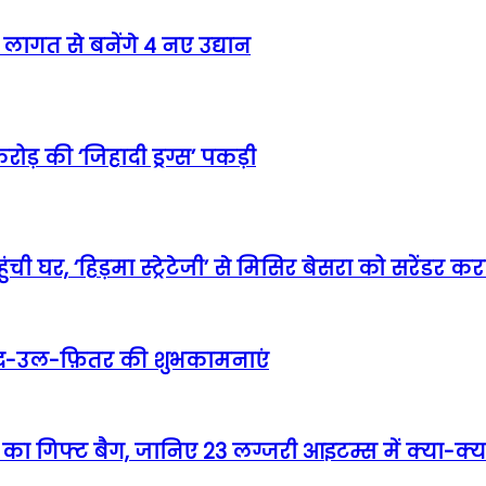
लागत से बनेंगे 4 नए उद्यान
ोड़ की ‘जिहादी ड्रग्स’ पकड़ी
ी घर, ‘हिड़मा स्ट्रेटेजी’ से मिसिर बेसरा को सरेंडर 
दी ईद-उल-फ़ितर की शुभकामनाएं
ा गिफ्ट बैग, जानिए 23 लग्जरी आइटम्स में क्या-क्या