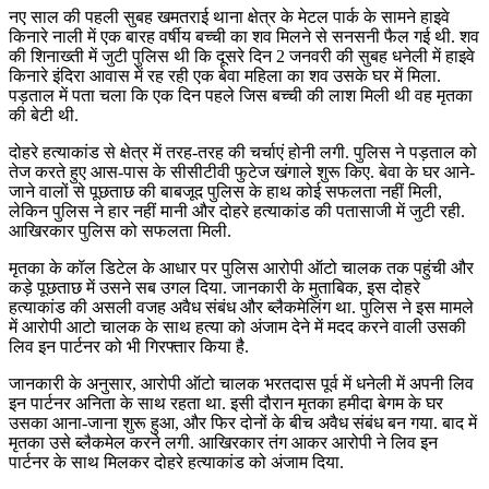
नए साल की पहली सुबह खमतराई थाना क्षेत्र के मेटल पार्क के सामने हाइवे
किनारे नाली में एक बारह वर्षीय बच्ची का शव मिलने से सनसनी फैल गई थी. शव
की शिनाख्ती में जुटी पुलिस थी कि दूसरे दिन 2 जनवरी की सुबह धनेली में हाइवे
किनारे इंदिरा आवास में रह रही एक बेवा महिला का शव उसके घर में मिला.
पड़ताल में पता चला कि एक दिन पहले जिस बच्ची की लाश मिली थी वह मृतका
की बेटी थी.
दोहरे हत्याकांड से क्षेत्र में तरह-तरह की चर्चाएं होनी लगी. पुलिस ने पड़ताल को
तेज करते हुए आस-पास के सीसीटीवी फुटेज खंगाले शुरू किए. बेवा के घर आने-
जाने वालों से पूछताछ की बाबजूद पुलिस के हाथ कोई सफलता नहीं मिली,
लेकिन पुलिस ने हार नहीं मानी और दोहरे हत्याकांड की पतासाजी में जुटी रही.
आखिरकार पुलिस को सफलता मिली.
मृतका के कॉल डिटेल के आधार पर पुलिस आरोपी ऑटो चालक तक पहुंची और
कड़े पूछताछ में उसने सब उगल दिया. जानकारी के मुताबिक, इस दोहरे
हत्याकांड की असली वजह अवैध संबंध और ब्लैकमेलिंग था. पुलिस ने इस मामले
में आरोपी आटो चालक के साथ हत्या को अंजाम देने में मदद करने वाली उसकी
लिव इन पार्टनर को भी गिरफ्तार किया है.
जानकारी के अनुसार, आरोपी ऑटो चालक भरतदास पूर्व में धनेली में अपनी लिव
इन पार्टनर अनिता के साथ रहता था. इसी दौरान मृतका हमीदा बेगम के घर
उसका आना-जाना शुरू हुआ, और फिर दोनों के बीच अवैध संबंध बन गया. बाद में
मृतका उसे ब्लैकमेल करने लगी. आखिरकार तंग आकर आरोपी ने लिव इन
पार्टनर के साथ मिलकर दोहरे हत्याकांड को अंजाम दिया.