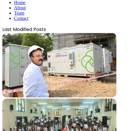
Home
About
Team
Contact
Last Modified Posts