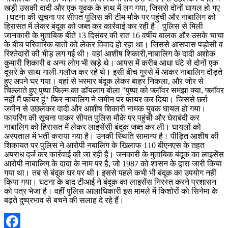
खड़ी उसकी दादी और एक युवक के हाथ में लग गया, जिससे दोनों घायल हो गए
।घटना की सूचना पर सीपत पुलिस की टीम मौके पर पहुंची और नाबालिग को
हिरासत में लेकर बंदूक को जब्त कर कार्रवाई कर रही है। पुलिस से मिली
जानकारी के मुताबिक बीते 13 दिसंबर की रात 16 वर्षीय बालक और उसके चाचा
के बीच परिवारिक बातों को लेकर विवाद हो रहा था। जिससे आसपास पड़ोसी व
रिश्तेदारों की भीड़ लग गई थी। वहां आशीष शिकारी,नाबालिग के दादी अशोक
कुमारी शिकारी व अन्य लोग भी खड़े थे। आपस में करीब आधा घंटे से दोनों एक
दूसरे के साथ गाली-गलौज कर रहे थे। इसी बीच गुस्से में आकर नाबालिग दौड़ते
हुए अपने घर गया। वहां से भरमार बंदूक लेकर बाहर निकला, और जोर से
चिल्लाते हुए पुष्पा फिल्म का डॉयलाग बोला "पुष्पा को फ्लॉवर समझा क्या, फ्लॉवर
नहीं मैं फायर हूं" फिर नाबालिग ने जमीन पर फायर कर दिया। जिससे छर्रा
जमीन से उछलकर दादी और आशीष शिकारी नामक युवक घायल हो गया।
फायरिंग की सूचना पाकर सीपत पुलिस मौके पर पहुंची और घेराबंदी कर
नाबालिग को हिरासत में लेकर लाइसेंसी बंदूक जब्त कर ली। घायलों को
अस्पताल में भर्ती कराया गया है। उनकी स्थिति सामान्य है। पीड़ित आशीष की
शिकायत पर पुलिस ने आरोपी नबालिग के खिलाफ 110 बीएनएस के तहत
अपराध दर्ज कर कार्रवाई की जा रही है। जनकारी के मुताबिक बंदूक का लाइसेंस
आरोपी नाबालिग के दादा के नाम पर है, जो 1987 को शासन के द्वारा जारी किया
गया था। तब से बंदूक घर पर थी। इससे पहले कभी भी बंदूक का उपयोग नहीं
किया गया। घटना के बाद टीआई ने बंदूक का लाइसेंस निरस्त करने प्रशासन
को पत्र भेजा है। वहीं पुलिस आलाधिकारी इस मामले में किशोरों को सिनेमा के
बढ़ते दुष्प्रभाव से बचने की सलाह दे रहे हैं।