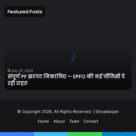
Featured Posts
संपूर्ण
PF
झटपट
निकालिए
—
EPFO
की
नई
July 20, 2025
संपूर्ण PF झटपट निकालिए — EPFO की नई पॉलिसी दे
पॉलिसी
रही राहत
दे
रही
राहत
© Copyright 2026, All Rights Reserved |
Divyadarpan
Home
About
Team
Contact