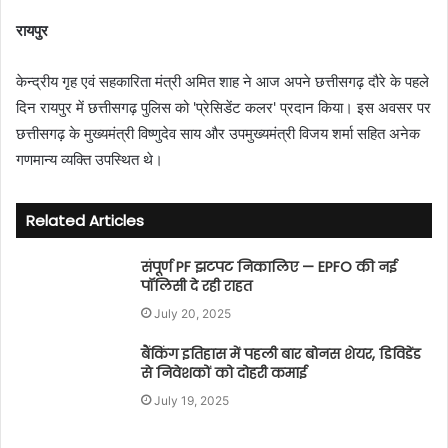
n
रायपुर
d
a
केन्द्रीय गृह एवं सहकारिता मंत्री अमित शाह ने आज अपने छत्तीसगढ़ दौरे के पहले
n
दिन रायपुर में छत्तीसगढ़ पुलिस को 'प्रेसिडेंट कलर' प्रदान किया। इस अवसर पर
e
छत्तीसगढ़ के मुख्यमंत्री विष्णुदेव साय और उपमुख्यमंत्री विजय शर्मा सहित अनेक
m
गणमान्य व्यक्ति उपस्थित थे।
a
i
l
Related Articles
संपूर्ण PF झटपट निकालिए — EPFO की नई
पॉलिसी दे रही राहत
July 20, 2025
बैंकिंग इतिहास में पहली बार बोनस शेयर, डिविडेंड
से निवेशकों को दोहरी कमाई
July 19, 2025