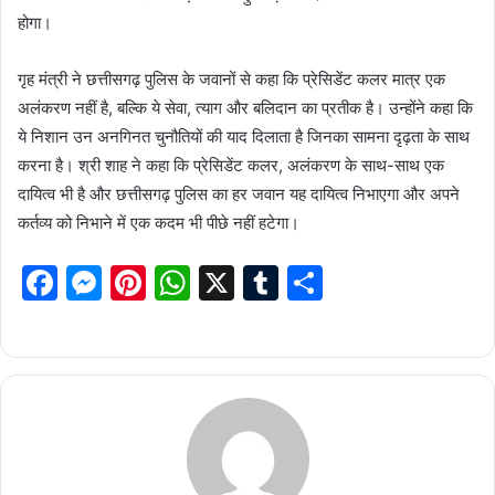
होगा।
गृह मंत्री ने छत्तीसगढ़ पुलिस के जवानों से कहा कि प्रेसिडेंट कलर मात्र एक
अलंकरण नहीं है, बल्कि ये सेवा, त्याग और बलिदान का प्रतीक है। उन्होंने कहा कि
ये निशान उन अनगिनत चुनौतियों की याद दिलाता है जिनका सामना दृढ़ता के साथ
करना है। श्री शाह ने कहा कि प्रेसिडेंट कलर, अलंकरण के साथ-साथ एक
दायित्व भी है और छत्तीसगढ़ पुलिस का हर जवान यह दायित्व निभाएगा और अपने
कर्तव्य को निभाने में एक कदम भी पीछे नहीं हटेगा।
F
M
Pi
W
X
T
S
a
e
nt
h
u
h
c
s
er
at
m
ar
e
s
e
s
bl
e
b
e
st
A
r
o
n
p
o
g
p