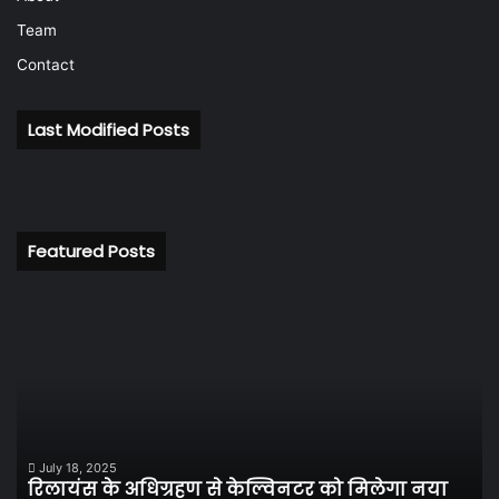
Team
Contact
Last Modified Posts
Featured Posts
रिलायंस
सो
के
चां
अधिग्रहण
की
से
कीम
केल्विनटर
में
को
आख
मिलेगा
कार
नया
दि
July 18, 2025
रिलायंस के अधिग्रहण से केल्विनटर को मिलेगा नया
जीवन,
हुई