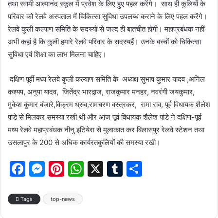
तथा स्वामी आत्मानंद स्कूल में प्रवेश के लिए हुए पहल करेंगे। साथ ही कुलियों के
परिवार को रेलवे अस्पताल में चिकित्सा सुविधा उपलब्ध कराने के लिए पहल करेंगे।
रेलवे कुली कल्याण समिति के सदस्यों से जल्द ही बातचीत होगी। महाप्रबंधक नहीं
अभी कहां है कि कुली हमारे रेलवे परिवार के सदस्यहैं। उनके बच्चों को चिकित्सा
सुविधा एवं शिक्षा का लाभ मिलना चाहिए।
दक्षिण पूर्वी मध्य रेलवे कुली कल्याण समिति के अध्यक्ष सुभाष कुमार यादव ,अनिल
कश्यप, अनुपा यादव, जितेंद्र भारद्वाज, राजकुमार मनहर, नवरंगी जयकुमार,
मुकेश कुमार बंजारे,विक्रम ध्रुव,रामचरण वस्त्रकर, रामा राव, पूर्व विधायक शैलेश
पांडे से मिलकर समस्या रखी थी और आज पूर्व विधायक शैलेश पांडे ने दक्षिण-पूर्व
मध्य रेलवे महाप्रबंधक नीनु इटियेरा से मुलाकात कर बिलासपुर रेलवे स्टेशन तथा
उसलापुर के 200 से अधिक कार्यरतकुलियों की समस्या रखी।
F
M
Pi
W
X
T
S
a
e
nt
h
u
h
c
s
er
at
m
ar
Tags
top-news
e
s
e
s
bl
e