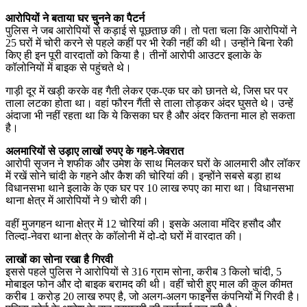
आरोपियों ने बताया घर चुनने का पैटर्न
पुलिस ने जब आरोपियों से कड़ाई से पूछताछ की। तो पता चला कि आरोपियों ने
25 घरों में चोरी करने से पहले कहीं पर भी रेकी नहीं की थी। उन्होंने बिना रेकी
किए ही इन पूरी वारदातों को किया है। तीनों आरोपी आउटर इलाके के
कॉलोनियों में बाइक से पहुंचते थे।
गाड़ी दूर में खड़ी करके वह गैती लेकर एक-एक घर को छानते थे, जिस घर पर
ताला लटका होता था। वहां फौरन गैंती से ताला तोड़कर अंदर घुसते थे। उन्हें
अंदाजा भी नहीं रहता था कि ये किसका घर है और अंदर कितना माल हो सकता
है।
अलमारियों से उड़ाए लाखों रुपए के गहने-जेवरात
आरोपी सृजन ने शफीक और उमेश के साथ मिलकर घरों के आलमारी और लॉकर
में रखें सोने चांदी के गहने और कैश की चोरियां की। इन्होंने सबसे बड़ा हाथ
विधानसभा थाने इलाके के एक घर पर 10 लाख रुपए का मारा था। विधानसभा
थाना क्षेत्र में आरोपियों ने 9 चोरी की।
वहीं मुजगहन थाना क्षेत्र में 12 चोरियां की। इसके अलावा मंदिर हसौद और
तिल्दा-नेवरा थाना क्षेत्र के कॉलोनी में दो-दो घरों में वारदात की।
लाखों का सोना रखा है गिरवी
इससे पहले पुलिस ने आरोपियों से 316 ग्राम सोना, करीब 3 किलो चांदी, 5
मोबाइल फोन और दो बाइक बरामद की थी। वहीं चोरी हुए माल की कुल कीमत
करीब 1 करोड़ 20 लाख रुपए है, जो अलग-अलग फाइनेंस कंपनियों में गिरवी है।