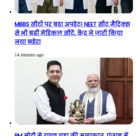
MBBS सीटों पर बड़ा अपडेट! NEET सीट मैट्रिक्स
से भी बढ़ीं मेडिकल सीटें, केंद्र ने जारी किया
नया ब्योरा
14 minutes ago
PM मोदी से राघव चड्ढा की मुलाकात, पंजाब में