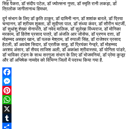
सिंह पैकरा, डॉ संदीप पटेल, डॉ ज्योत्सना गुप्ता, डॉ स्मृति रानी लकड़ा, डॉ
त्रिलोक जागीतानाथ हिमधर.
दुर्ग संभाग के लिए डॉ कृति ठाकुर, डॉ दामिनी नाग, डॉ शशांक बारले, डॉ प्रिया
चन्दानन, डॉ श्रीयम शुक्ला, डॉ सुदीप्ता पाल, डॉ संध्या कंवर, डॉ सौरीन चटर्जी,
डॉ सुधांशु शेखर सेनापति, डॉ नवेद मालिक, डॉ सुलेखा विंध्यराज, डॉ मोनिका
मरकाम, डॉ हितेश प्रसाद पात्रे, डॉ अंजलि आर जोसेफ, डॉ प्रणय दत्ता, डॉ
मोहम्मद असहर खान, डॉ पलक मेश्राम, डॉ रुपाली सिंह, डॉ राजेश्वर प्रसाद
हेटली, डॉ अवधेश सिदार, डॉ प्रतीक साहू, डॉ प्रियंका गेन्ड्रे, डॉ मोहम्मद
अरशद अंसार, डॉ सैयद ताजिश अली, डॉ अकांक्षा श्रीवास्तव, डॉ योगिता पांडरे,
डॉ भाविका टंडन के साथ सरगुजा संभाग के लिए डॉ भोजमनियां, डॉ प्रेमा कुजूर
और डॉ अभिषेक नामदेव को विभिन्न जिलों में पदस्थ किया गया है.
Facebook
Messenger
Pinterest
WhatsApp
X
Tumblr