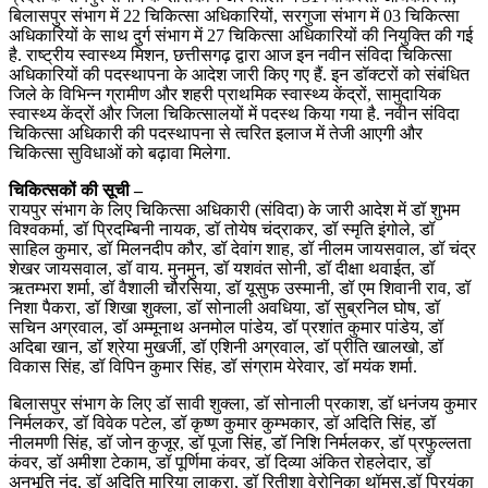
बिलासपुर संभाग में 22 चिकित्सा अधिकारियों, सरगुजा संभाग में 03 चिकित्सा
अधिकारियों के साथ दुर्ग संभाग में 27 चिकित्सा अधिकारियों की नियुक्ति की गई
है. राष्ट्रीय स्वास्थ्य मिशन, छत्तीसगढ़ द्वारा आज इन नवीन संविदा चिकित्सा
अधिकारियों की पदस्थापना के आदेश जारी किए गए हैं. इन डॉक्टरों को संबंधित
जिले के विभिन्न ग्रामीण और शहरी प्राथमिक स्वास्थ्य केंद्रों, सामुदायिक
स्वास्थ्य केंद्रों और जिला चिकित्सालयों में पदस्थ किया गया है. नवीन संविदा
चिकित्सा अधिकारी की पदस्थापना से त्वरित इलाज में तेजी आएगी और
चिकित्सा सुविधाओं को बढ़ावा मिलेगा.
चिकित्सकों की सूची –
रायपुर संभाग के लिए चिकित्सा अधिकारी (संविदा) के जारी आदेश में डॉ शुभम
विश्वकर्मा, डॉ प्रिदम्बिनी नायक, डॉ तोयेष चंद्राकर, डॉ स्मृति इंगोले, डॉ
साहिल कुमार, डॉ मिलनदीप कौर, डॉ देवांग शाह, डॉ नीलम जायसवाल, डॉ चंद्र
शेखर जायसवाल, डॉ वाय. मुनमुन, डॉ यशवंत सोनी, डॉ दीक्षा थवाईत, डॉ
ऋतम्भरा शर्मा, डॉ वैशाली चौरसिया, डॉ यूसुफ उस्मानी, डॉ एम शिवानी राव, डॉ
निशा पैकरा, डॉ शिखा शुक्ला, डॉ सोनाली अवधिया, डॉ सुब्रनिल घोष, डॉ
सचिन अग्रवाल, डॉ अम्मूनाथ अनमोल पांडेय, डॉ प्रशांत कुमार पांडेय, डॉ
अदिबा खान, डॉ श्रेया मुखर्जी, डॉ एशिनी अग्रवाल, डॉ प्रीति खालखो, डॉ
विकास सिंह, डॉ विपिन कुमार सिंह, डॉ संग्राम येरेवार, डॉ मयंक शर्मा.
बिलासपुर संभाग के लिए डॉ सावी शुक्ला, डॉ सोनाली प्रकाश, डॉ धनंजय कुमार
निर्मलकर, डॉ विवेक पटेल, डॉ कृष्ण कुमार कुम्भकार, डॉ अदिति सिंह, डॉ
नीलमणी सिंह, डॉ जोन कुजूर, डॉ पूजा सिंह, डॉ निशि निर्मलकर, डॉ प्रफुल्लता
कंवर, डॉ अमीशा टेकाम, डॉ पूर्णिमा कंवर, डॉ दिव्या अंकित रोहलेदार, डॉ
अनुभूति नंद, डॉ अदिति मारिया लाकरा, डॉ रितीशा वेरोनिका थॉमस,डॉ प्रियंका