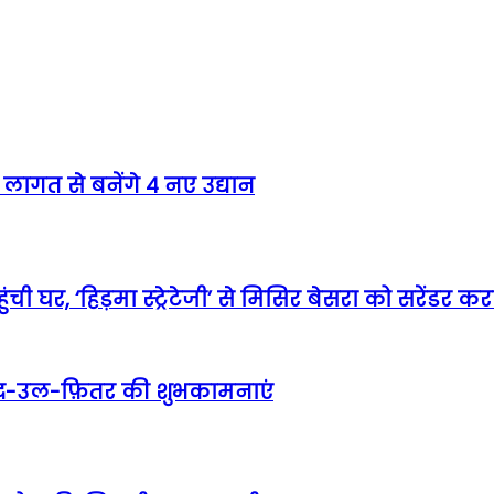
लागत से बनेंगे 4 नए उद्यान
ी घर, ‘हिड़मा स्ट्रेटेजी’ से मिसिर बेसरा को सरेंडर 
दी ईद-उल-फ़ितर की शुभकामनाएं