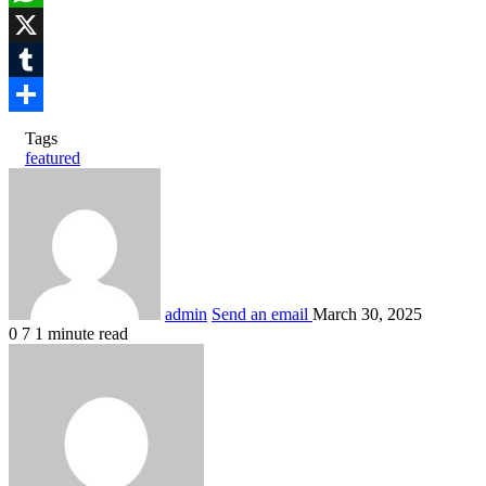
WhatsApp
X
Tumblr
Share
Tags
featured
admin
Send an email
March 30, 2025
0
7
1 minute read