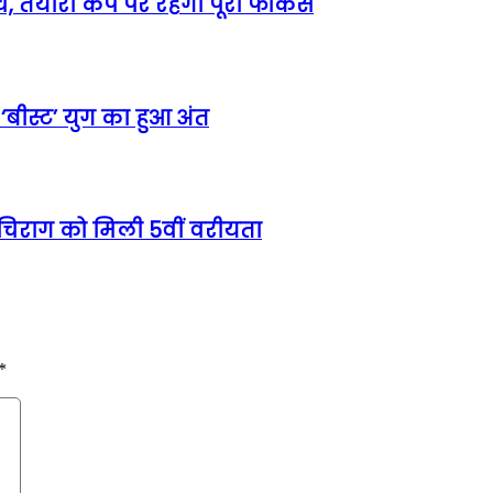
मैच, तैयारी कैंप पर रहेगा पूरा फोकस
बीस्ट’ युग का हुआ अंत
िक-चिराग को मिली 5वीं वरीयता
*