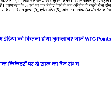
ट हो गए। स्टार्क ने तीसरे ओवर में ईशान किशन (2) और नीतीश कुमार रेड्डी (0) को
ैं। एसआरएच के 37 रनों पर चार विकेट गिरने के बाद अनिकेत ने बखूबी मोर्चा संभाला। 
कार किया। वियान मुल्डर (9), हर्षल पटेल (5), अनिभनव मनोहर (4) और पैट कमिंस 
टीम इंडिया को कितना होगा नुकसान? जानें WTC Point
क क्रिकेटरों पर दो साल का बैन संभव