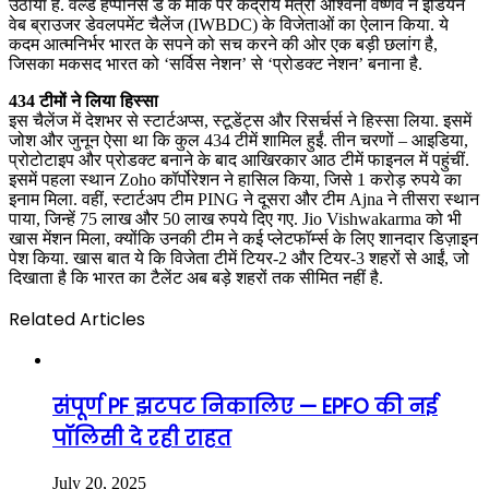
उठाया है. वर्ल्ड हैप्पीनेस डे के मौके पर केंद्रीय मंत्री अश्विनी वैष्णव ने इंडियन
वेब ब्राउजर डेवलपमेंट चैलेंज (IWBDC) के विजेताओं का ऐलान किया. ये
कदम आत्मनिर्भर भारत के सपने को सच करने की ओर एक बड़ी छलांग है,
जिसका मकसद भारत को ‘सर्विस नेशन’ से ‘प्रोडक्ट नेशन’ बनाना है.
434 टीमों ने लिया हिस्सा
इस चैलेंज में देशभर से स्टार्टअप्स, स्टूडेंट्स और रिसर्चर्स ने हिस्सा लिया. इसमें
जोश और जुनून ऐसा था कि कुल 434 टीमें शामिल हुईं. तीन चरणों – आइडिया,
प्रोटोटाइप और प्रोडक्ट बनाने के बाद आखिरकार आठ टीमें फाइनल में पहुंचीं.
इसमें पहला स्थान Zoho कॉर्पोरेशन ने हासिल किया, जिसे 1 करोड़ रुपये का
इनाम मिला. वहीं, स्टार्टअप टीम PING ने दूसरा और टीम Ajna ने तीसरा स्थान
पाया, जिन्हें 75 लाख और 50 लाख रुपये दिए गए. Jio Vishwakarma को भी
खास मेंशन मिला, क्योंकि उनकी टीम ने कई प्लेटफॉर्म्स के लिए शानदार डिज़ाइन
पेश किया. खास बात ये कि विजेता टीमें टियर-2 और टियर-3 शहरों से आईं, जो
दिखाता है कि भारत का टैलेंट अब बड़े शहरों तक सीमित नहीं है.
Related Articles
संपूर्ण PF झटपट निकालिए — EPFO की नई
पॉलिसी दे रही राहत
July 20, 2025